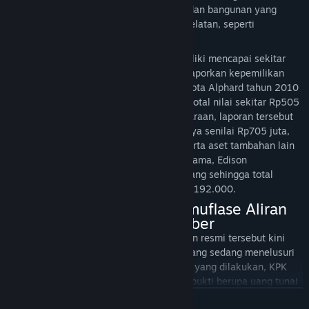
tersebut berasal dari kepemilikan tanah dan bangunan yang
tersebar di sejumlah wilayah Sumatera Selatan, seperti
Palembang, Banyuasin, dan Prabumulih.
Nilai keseluruhan aset properti yang dimiliki mencapai sekitar
Rp14,1 miilar. Selain itu, Edison juga melaporkan kepemilikan
dua kendaraan pribadi, yakni sebuah Toyota Alphard tahun 2010
dan Toyota Fortuner tahun 2019 dengan total nilai sekitar Rp505
juta. Tidak hanya aset properti dan kendaraan, laporan tersebut
juga mencantumkan harta bergerak lainnya senilai Rp705 juta,
kas dan setara kas sekitar Rp140 juta, serta aset tambahan lain
senilai Rp500 juta. Dalam laporan yang sama, Edison
menyatakan tidak memiliki kewajiban utang sehingga total
kekayaan bersihnya mencapai Rp16.030.192.000.
Modus Operandi Baru: Kamuflase Aliran
Dana Melalui Ekosistem Siber
Namun demikian, besarnya nilai kekayaan resmi tersebut kini
menjadi bagian dari perhatian penyidik yang sedang menelusuri
dugaan aliran dana tak wajar. Dalam OTT yang dilakukan, KPK
berhasil mengamankan sejumlah barang bukti berupa uang tunai
dalam berbagai mata uang, termasuk rupiah, dolar Amerika
READ MORE