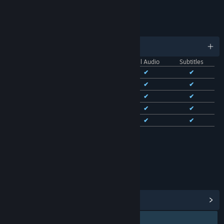
LINKS & INFO
LANGUAGES
English and 13 more
Interface
Full Audio
Subtitles
English
✔
✔
✔
French
✔
✔
✔
Italian
✔
✔
✔
German
✔
✔
✔
Spanish - Spain
✔
✔
✔
See all 14 supported languages
RATINGS
Age rating for: ESRB
View Steam Achievements
(38)