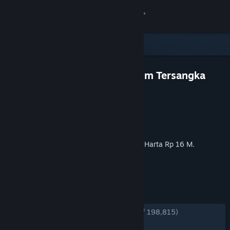
Sign in
Store
Community
JITUTOTO : Bupati Muara Enim Tersangka
KPK Punya Harta Rp 16 M.
About
Developer
jitutoto
Publisher
wukong
Released
May 14, 2026
Support
Bupati Muara Enim Tersangka KPK Punya Harta Rp 16 M.
Change language
TAGS
+
Get the Steam Mobile App
REVIEWS
View desktop website
ENGLISH REVIEWS
Very Positive
(83% of 198,815)
RECENT:
Very Positive
(87% of 7,691)