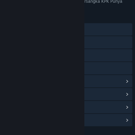
JITUTOTO : Bupati Muara Enim Tersangka KPK Punya
TITLE:
Harta Rp 16 M.
Togel 10 Juta
GENRE:
May 14, 2026
RELEASE DATE:
Visit the website
Discord
View health warnings
View privacy policy
View update history
Read related news
View discussions
Find Community Groups