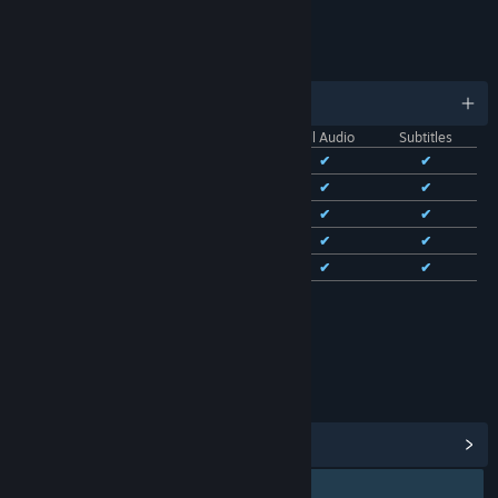
LINKS & INFO
LANGUAGES
English and 13 more
Interface
Full Audio
Subtitles
English
✔
✔
✔
French
✔
✔
✔
Italian
✔
✔
✔
German
✔
✔
✔
Spanish - Spain
✔
✔
✔
See all 14 supported languages
RATINGS
Age rating for: ESRB
View Steam Achievements
(38)