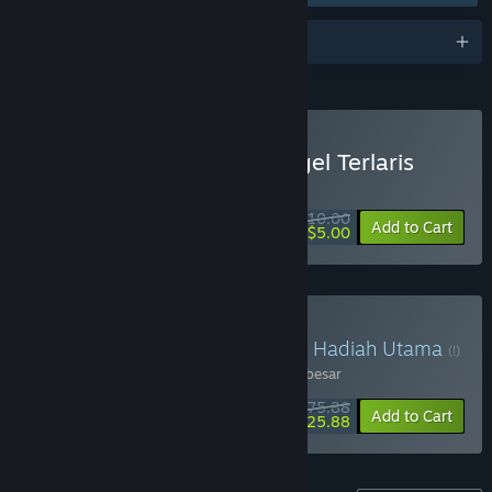
Awards
Pengecer Angka Lotre Togel Terlaris
Pemasangan Togel Nominal Kecil
$10.00
-50%
Add to Cart
$5.00
Prize Lotre Togel Terbesar
Hadiah Utama
(!)
Julukan jitutoto
Bandar Togel
->
Prize Terbesar
$75.88
-75%
Bundle info
Add to Cart
$25.88