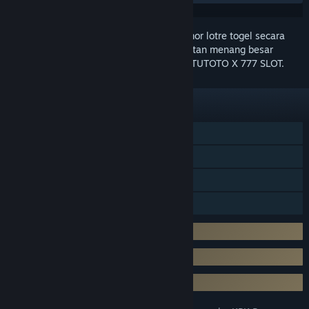
Agen jitutoto
menampung pembelian nomor lotre togel secara
eceran, namun pemain tetap berkesempatan menang besar
dengan hadiah utama senilai 10 juta di JITUTOTO X 777 SLOT.
FEATURES
Togel 10 Juta
Nomor Togel 4D
JITUTOTO BANDAR TOTO 4D
jitutoto Lotre Togel
Betting Togel Mulai Dari 100 Perak
Terima Pembelian Nomor Lotre Eceran
Hadiah Lotre Togel 4D 10 Juta Rupiah