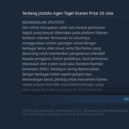
Pentingnya Integritas di Era Digital
Kasus ini kembali mengingatkan pentingnya transparans
tengah derasnya arus informasi digital saat ini, perhat
Tentang jitutoto Agen Togel Eceran Prize 10 Juta
berkelindan dengan topik populer lainnya di internet. Di
KEUNGGULAN JITUTOTO:
bersaing ketat dengan algoritma pencarian cara meme
Slot online merupakan salah satu bentuk permainan
bola dunia.
digital yang banyak ditemukan pada platform hiburan
berbasis internet. Permainan ini umumnya
Namun, para pengamat kebijakan publik mengingatkan b
menggunakan sistem gulungan virtual dengan
pemberantasan korupsi sebagai fokus utama, sebab dam
berbagai tema, efek visual, serta fitur bonus yang
rusaknya fasilitas pendidikan dan masa depan anak-ana
dirancang untuk memberikan pengalaman interaktif
kepada pengguna. Dalam praktiknya, hasil permainan
Saat ini, KPK masih terus melakukan pemeriksaan intens
ditentukan oleh sistem acak atau Random Number
terafiliasi dengan tersangka. Perkembangan perkara ini
Generator (RNG). Meskipun sering dipromosikan
ke depan guna mewujudkan tata kelola pemerintahan yang
dengan berbagai istilah seperti jackpot atau
manipulasi keuangan di dunia nyata maupun dunia maya
kemenangan besar, penting untuk memahami bahwa
setiap putaran memiliki unsur keberuntungan yang
tidak dapat diprediksi secara pasti. Oleh karena itu,
pengguna perlu memahami risiko finansial yang
RE
dapat muncul sebelum berpartisipasi.
jitutoto merupakan agen togel online yang menerima
©2023 Sony Interactive Entertainment LLC. Developed by Arrowhead Game Stu
LLC and related companies in the U.S. and other countries.
pembelian angka secara eceran
Member bisa mulai bermain
MINIMAL BET RINGAN:
hanya dengan modal 100 perak