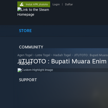
Instal APK jitutoto
Login
|
Daftar
STORE
COMMUNITY
Agen Togel
>
Lotre Togel
>
Hadiah Togel
>
JITUTOTO : Bupati Muara
JITUTOTO : Bupati Muara Enim
ABOUT
SUPPORT