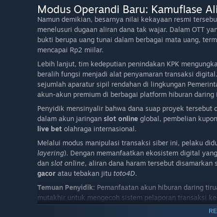
Modus Operandi Baru: Kamuflase Ali
Namun demikian, besarnya nilai kekayaan resmi tersebut
menelusuri dugaan aliran dana tak wajar. Dalam OTT y
bukti berupa uang tunai dalam berbagai mata uang, termas
mencapai Rp2 miilar.
Lebih lanjut, tim kedeputian penindakan KPK mengungka
beralih fungsi menjadi alat penyamaran transaksi digital
sejumlah aparatur sipil rendahan di lingkungan Pemeri
akun-akun premium di berbagai platform hiburan daring i
Penyidik mensinyalir bahwa dana suap proyek tersebut d
dalam akun jaringan
slot online
global, pembelian kupo
live bet
olahraga internasional.
Melalui modus manipulasi transaksi siber ini, pelaku d
layering
). Dengan memanfaatkan ekosistem digital yang
dan
slot online
, aliran dana haram tersebut disamarkan
gacor
atau tebakan jitu
toto4D
.
Temuan Penyidik:
Pemanfaatan akun hiburan daring tir
mutakhir untuk mengecoh sistem pelaporan transaksi k
aset (
asset recovery
) oleh aparat penegak hukum.
RE