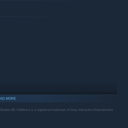
i dan akuntabilitas dalam pengelolaan keuangan daerah. Di
ian masyarakat terhadap kasus korupsi memang kerap kali
 media sosial, bahasan mengenai skandal politik lokal ini
nangkan
slot gacor
, tips prediksi
toto4D
, hingga jadwal
live bet
ahwa masyarakat harus tetap kritis dan menempatkan isu
pak dari keserakahan birokrat berhubungan langsung dengan
k daerah.
if dan melakukan klasterisasi akun-akun digital yang diduga
 diperkirakan masih akan terus bergulir dalam beberapa waktu
 bersih, profesional, serta bebas dari segala bentuk praktik
.
AD MORE
dios AB. Helldivers is a registered trademark of Sony Interactive Entertainment