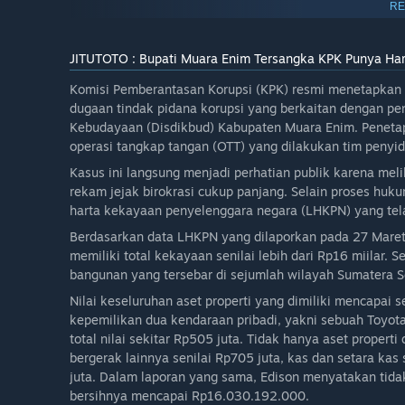
RE
jitutoto login
jitutoto alternatif
JITUTOTO : Bupati Muara Enim Tersangka KPK Punya Har
Komisi Pemberantasan Korupsi (KPK) resmi menetapkan 
dugaan tindak pidana korupsi yang berkaitan dengan pe
Kebudayaan (Disdikbud) Kabupaten Muara Enim. Penetapa
operasi tangkap tangan (OTT) yang dilakukan tim penyi
Kasus ini langsung menjadi perhatian publik karena mel
rekam jejak birokrasi cukup panjang. Selain proses huk
harta kekayaan penyelenggara negara (LHKPN) yang tel
Berdasarkan data LHKPN yang dilaporkan pada 27 Maret 
memiliki total kekayaan senilai lebih dari Rp16 miilar. 
bangunan yang tersebar di sejumlah wilayah Sumatera S
Nilai keseluruhan aset properti yang dimiliki mencapai se
kepemilikan dua kendaraan pribadi, yakni sebuah Toyot
total nilai sekitar Rp505 juta. Tidak hanya aset proper
bergerak lainnya senilai Rp705 juta, kas dan setara kas 
juta. Dalam laporan yang sama, Edison menyatakan tida
bersihnya mencapai Rp16.030.192.000.