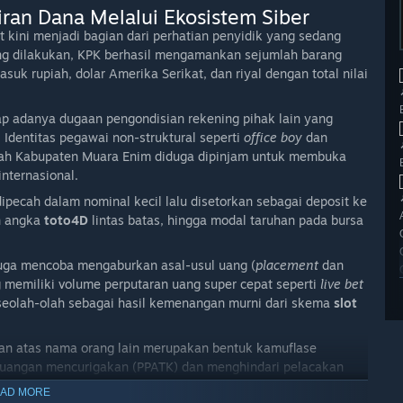
ran Dana Melalui Ekosistem Siber
 kini menjadi bagian dari perhatian penyidik yang sedang
ang dilakukan, KPK berhasil mengamankan sejumlah barang
uk rupiah, dolar Amerika Serikat, dan riyal dengan total nilai
p adanya dugaan pengondisian rekening pihak lain yang
. Identitas pegawai non-struktural seperti
office boy
dan
ntah Kabupaten Muara Enim diduga dipinjam untuk membuka
nternasional.
ipecah dalam nominal kecil lalu disetorkan sebagai deposit ke
n angka
toto4D
lintas batas, hingga modal taruhan pada bursa
iduga mencoba mengaburkan asal-usul uang (
placement
dan
 memiliki volume perputaran uang super cepat seperti
live bet
 seolah-olah sebagai hasil kemenangan murni dari skema
slot
uan atas nama orang lain merupakan bentuk kamuflase
euangan mencurigakan (PPATK) dan menghindari pelacakan
AD MORE