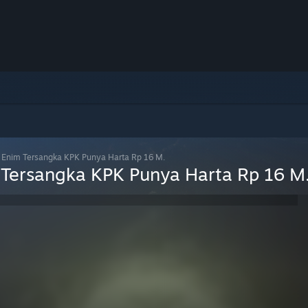
 Enim Tersangka KPK Punya Harta Rp 16 M.
 Tersangka KPK Punya Harta Rp 16 M