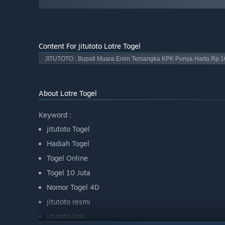
Content For jitutoto Lotre Togel
JITUTOTO : Bupati Muara Enim Tersangka KPK Punya Harta Rp 1
About Lotre Togel
Keyword :
jitutoto Togel
Hadiah Togel
Togel Online
Togel 10 Juta
Nomor Togel 4D
jitutoto resmi
jitutoto link