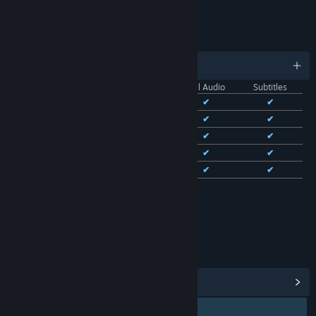
LINKS & INFO
LANGUAGES
English and 13 more
Interface
Full Audio
Subtitles
English
✔
✔
✔
French
✔
✔
✔
Italian
✔
✔
✔
German
✔
✔
✔
Spanish - Spain
✔
✔
✔
See all 14 supported languages
RATINGS
Age rating for: ESRB
View Steam Achievements
(38)