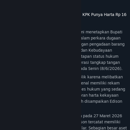
READ MORE
jitutoto alternatif
JITUTOTO : Bupati Muara Enim Tersangka KPK Punya Harta Rp 16
M.
Komisi Pemberantasan Korupsi (KPK) resmi menetapkan Bupati
Muara Enim, Edison, sebagai tersangka dalam perkara dugaan
tindak pidana korupsi yang berkaitan dengan pengadaan barang
dan jasa di lingkungan Dinas Pendidikan dan Kebudayaan
(Disdikbud) Kabupaten Muara Enim. Penetapan status hukum
tersebut merupakan tindak lanjut dari operasi tangkap tangan
(OTT) yang dilakukan tim penyidik KPK pada Senin (8/6/2026).
Kasus ini langsung menjadi perhatian publik karena melibatkan
kepala daerah aktif yang sebelumnya dikenal memiliki rekam
jejak birokrasi cukup panjang. Selain proses hukum yang sedang
berjalan, masyarakat juga menyoroti laporan harta kekayaan
penyelenggara negara (LHKPN) yang telah disampaikan Edison
kepada KPK.
Berdasarkan data LHKPN yang dilaporkan pada 27 Maret 2026
untuk periode pelaporan tahun 2025, Edison tercatat memiliki
total kekayaan senilai lebih dari Rp16 miilar. Sebagian besar aset