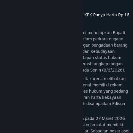
READ MORE
jitutoto alternatif
JITUTOTO : Bupati Muara Enim Tersangka KPK Punya Harta Rp 16
M.
Komisi Pemberantasan Korupsi (KPK) resmi menetapkan Bupati
Muara Enim, Edison, sebagai tersangka dalam perkara dugaan
tindak pidana korupsi yang berkaitan dengan pengadaan barang
dan jasa di lingkungan Dinas Pendidikan dan Kebudayaan
(Disdikbud) Kabupaten Muara Enim. Penetapan status hukum
tersebut merupakan tindak lanjut dari operasi tangkap tangan
(OTT) yang dilakukan tim penyidik KPK pada Senin (8/6/2026).
Kasus ini langsung menjadi perhatian publik karena melibatkan
kepala daerah aktif yang sebelumnya dikenal memiliki rekam
jejak birokrasi cukup panjang. Selain proses hukum yang sedang
berjalan, masyarakat juga menyoroti laporan harta kekayaan
penyelenggara negara (LHKPN) yang telah disampaikan Edison
kepada KPK.
Berdasarkan data LHKPN yang dilaporkan pada 27 Maret 2026
untuk periode pelaporan tahun 2025, Edison tercatat memiliki
total kekayaan senilai lebih dari Rp16 miilar. Sebagian besar aset