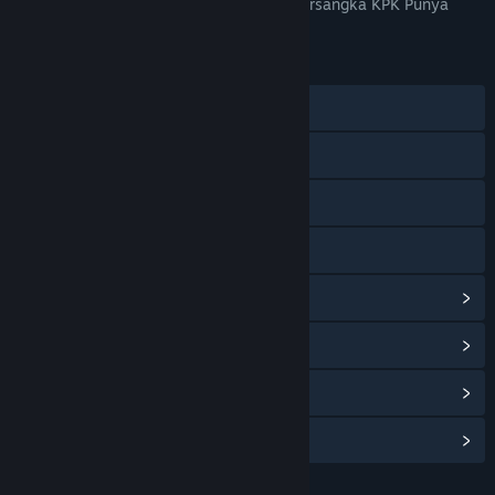
JITUTOTO : Bupati Muara Enim Tersangka KPK Punya
TITLE:
Harta Rp 16 M.
Togel 10 Juta
GENRE:
May 14, 2026
RELEASE DATE:
Visit the website
Discord
View health warnings
View privacy policy
View update history
Read related news
View discussions
Find Community Groups