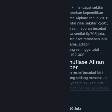
Palembang, Banyuasin, dan Prabumulih.
Nilai keseluruhan aset properti yang dimiliki mencapai sekitar
Rp14,1 miilar. Selain itu, Edison juga melaporkan kepemilikan
dua kendaraan pribadi, yakni sebuah Toyota Alphard tahun 2010
dan Toyota Fortuner tahun 2019 dengan total nilai sekitar Rp505
juta. Tidak hanya aset properti dan kendaraan, laporan tersebut
juga mencantumkan harta bergerak lainnya senilai Rp705 juta,
kas dan setara kas sekitar Rp140 juta, serta aset tambahan lain
senilai Rp500 juta. Dalam laporan yang sama, Edison
menyatakan tidak memiliki kewajiban utang sehingga total
kekayaan bersihnya mencapai Rp16.030.192.000.
Modus Operandi Baru: Kamuflase Aliran
Dana Melalui Ekosistem Siber
Namun demikian, besarnya nilai kekayaan resmi tersebut kini
menjadi bagian dari perhatian penyidik yang sedang menelusuri
dugaan aliran dana tak wajar. Dalam OTT yang dilakukan, KPK
berhasil mengamankan sejumlah barang bukti berupa uang tunai
dalam berbagai mata uang, termasuk rupiah, dolar Amerika
READ MORE
Serikat, dan riyal dengan total nilai mencapai Rp2 miilar.
Lebih lanjut, tim kedeputian penindakan KPK mengungkap
Tentang jitutoto Agen Togel Eceran Prize 10 Juta
adanya dugaan pengondisian rekening pihak lain yang beralih