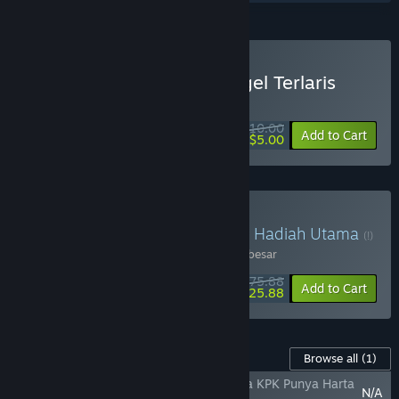
Pengecer Angka Lotre Togel Terlaris
Pemasangan Togel Nominal Kecil
$10.00
-50%
Add to Cart
$5.00
Prize Lotre Togel Terbesar
Hadiah Utama
(!)
Julukan jitutoto
Bandar Togel
->
Prize Terbesar
$75.88
-75%
Bundle info
Add to Cart
$25.88
Content For jitutoto Lotre Togel
Browse all
(1)
JITUTOTO : Bupati Muara Enim Tersangka KPK Punya Harta
N/A